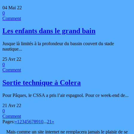
04 Mai 22
0
Comment
Les enfants dans le grand bain
Jusque là limités à la profondeur du bassin couvert du stade
nautique...
25 Avr 22
0
Comment
Sortie technique à Colera
Pour Pâques, le CSSA a pris l’air espagnol. Pour ce week-end de...
21 Avr 22
0
Comment
Pages:
«
1
2
3
4
5
6
7
8
9
10
...
21
»
Mais comme un site internet ne remplacera jamais le plaisir de se