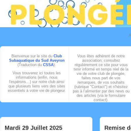
A
Bienvenue sur le site du
Club
Vous êtes adhérent de notre
Subaquatique du Sud Aveyron
association; consultez
(Traduction du
CSSA
).
régulièrement ce site pour vous
tenir informé en temps réel de la
Vous trouverez ici toutes les
vie de votre club de plongée,
informations (enfin, nous
faites nous part de vos
l'espérons…) sur notre club ainsi
remarques, de vos souhaits
que plusieurs liens vers des sites
(rubrique "Contact") et n'hésitez
essentiels à votre vie de plongeur.
pas à l’alimenter par des news ou
des articles (via le formulaire
contact).
Mardi 29 Juillet 2025
Remise d